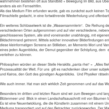
wahrnehmen bestehen oft aus Standbild + Bewegung im Bild, aus Überl
anders als ein Fernsehfilm.
Als das Medium Film erfunden wurde, gab es zunächst auch keinen Ton 
Filmschleife gedacht, in eine fortwährende Wiederholung und offenbar
Ein weiteres Schlüsselwerk ist die „Wassersammlerin“. Die Reihung der
verschiedenen Orten aufgenommen und auf vier verschiedene, nebeneinan
geschlossenes System, alle sind voneinander unabhängig, mit eigenem
Bildschirmrand getrennt. Mittels solcher innovativer Bilderfindungen
diese kleinformatigen Screens an Stillleben, an Memento Mori und Vanit
eines jeden Augenblicks, der Demut gegenüber der Schöpfung, dem ew
verleihen zu können.
Philosophen würden an dieser Stelle Heraklits „panta rhei“ = „Alles f
Prozessualität der Welt. Für uns gilt es nachdenken über unser subjek
und Kairos, den Gott des günstigen Augenblicks. Und Physiker rätseln v
Wie auch immer. Hat man sich wirklich Zeit genommen und auf das Wer
Besonders im dritten und letzten Raum sind wir zum Bewegen und langs
Blütenmeer und Blick in einen Landschaftsauschnitt mit von Bäumen fal
Es ist eine Neuentwicklung, die die Künstlerin zusammen mit einem U
Mediums transportiert und auf den Betrachter zurückgeworfen. Der M