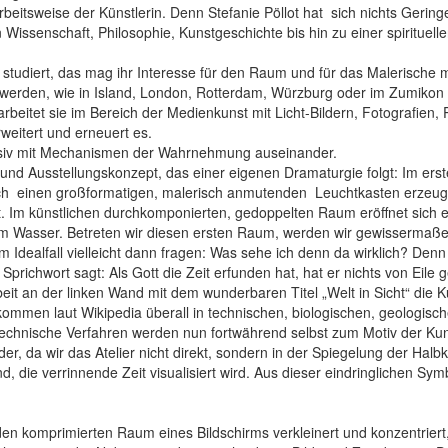
beitsweise der Künstlerin. Denn Stefanie Pöllot hat sich nichts Gerin
 Wissenschaft, Philosophie, Kunstgeschichte bis hin zu einer spirituell
g studiert, das mag ihr Interesse für den Raum und für das Malerische m
erden, wie in Island, London, Rotterdam, Würzburg oder im Zumikon dire
 arbeitet sie im Bereich der Medienkunst mit Licht-Bildern, Fotografien
rweitert und erneuert es.
ntensiv mit Mechanismen der Wahrnehmung auseinander.
ns- und Ausstellungskonzept, das einer eigenen Dramaturgie folgt: I
h einen großformatigen, malerisch anmutenden Leuchtkasten erzeugt. Es
ert. Im künstlichen durchkomponierten, gedoppelten Raum eröffnet sic
um Wasser. Betreten wir diesen ersten Raum, werden wir gewissermaßen
m Idealfall vielleicht dann fragen: Was sehe ich denn da wirklich? Denn
prichwort sagt: Als Gott die Zeit erfunden hat, hat er nichts von Eile 
t an der linken Wand mit dem wunderbaren Titel „Welt in Sicht“ die Kün
ommen laut Wikipedia überall in technischen, biologischen, geologisch
technische Verfahren werden nun fortwährend selbst zum Motiv der Kun
er, da wir das Atelier nicht direkt, sondern in der Spiegelung der Hal
 die verrinnende Zeit visualisiert wird. Aus dieser eindringlichen Sym
n komprimierten Raum eines Bildschirms verkleinert und konzentriert,