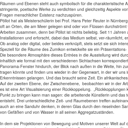
Räumen und Ebenen steht auch symbolisch für die charakteristische Ar
stringente, poetische Werke zu verdichten und gleichzeitig Aspekte von
Fragen menschlicher Existenz nachzuspüren.
Pöllot hat als Meisterschülerin bei Prof. Hans Peter Reuter in Nürnber
oft an Orten, die am Meer gelegen sind oder von Flüssen durchströmt w
Arbeiten zusammen, denn bei Pöllot ist nichts beliebig. Seit 11 Jahren
Installationen und erforscht, dabei das Medium selbst, ver-räumlicht, e
Ob analog oder digital, oder beides verknüpft, stets setzt sie sich i
Speziell für die Räume des Zumikon entwickelte sie ein Präsentatio
Die besondere Atmosphäre dieses Entrées in die Ausstellung wird durc
inhaltlich wie formal mit den verschiedenen Sichtachsen korrespondi
Panorama-Fenster hindurch, der Blick nach außen in die Weite, hin z
tragen könnte und finden uns wieder in der Gegenwart, in der wir uns i
Erkenntnissen gelangen. Und das braucht seine Zeit. Ein afrikanisches S
Auf der zweiten Ebene, der Zwischenebene, beobachten wir in der Arbei
es ist eine Art Visualisierung einer Rückkoppelung. „Rückkopplungen k
Punkt zu bringen kann man sagen: die arbeitende Künstlerin und das 
entsteht. Drei unterschiedliche Zeit- und Raumebenen treffen aufeinand
auch an eine Sanduhr denken, in deren Glas durch den rieselnden Sand,
von Gefäßen und von Wasser in all seinen Aggregatzuständen.
In dem sie Projektionen von Bewegung und Motiven unserer Welt auf de