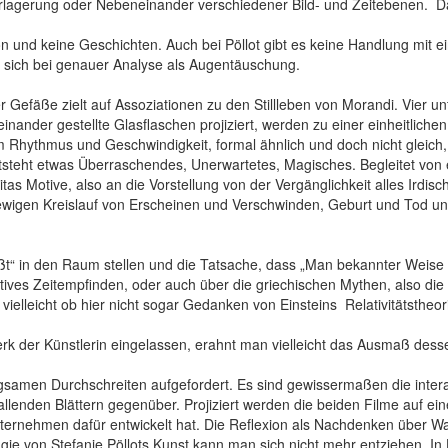
agerung oder Nebeneinander verschiedener Bild- und Zeitebenen. Dahe
und keine Geschichten. Auch bei Pöllot gibt es keine Handlung mit ein
t sich bei genauer Analyse als Augentäuschung.
 Gefäße zielt auf Assoziationen zu den Stillleben von Morandi. Vier un
der gestellte Glasflaschen projiziert, werden zu einer einheitlichen 
 Rhythmus und Geschwindigkeit, formal ähnlich und doch nicht gleich,
 entsteht etwas Überraschendes, Unerwartetes, Magisches. Begleitet vo
as Motive, also an die Vorstellung von der Vergänglichkeit alles Irdisc
igen Kreislauf von Erscheinen und Verschwinden, Geburt und Tod und
ließt“ in den Raum stellen und die Tatsache, dass „Man bekannter Weise
tives Zeitempfinden, oder auch über die griechischen Mythen, also die 
ielleicht ob hier nicht sogar Gedanken von Einsteins Relativitätstheori
k der Künstlerin eingelassen, erahnt man vielleicht das Ausmaß desse
amen Durchschreiten aufgefordert. Es sind gewissermaßen die interakt
lenden Blättern gegenüber. Projiziert werden die beiden Filme auf eine
nternehmen dafür entwickelt hat. Die Reflexion als Nachdenken über W
agie von Stefanie Pöllots Kunst kann man sich nicht mehr entziehen.