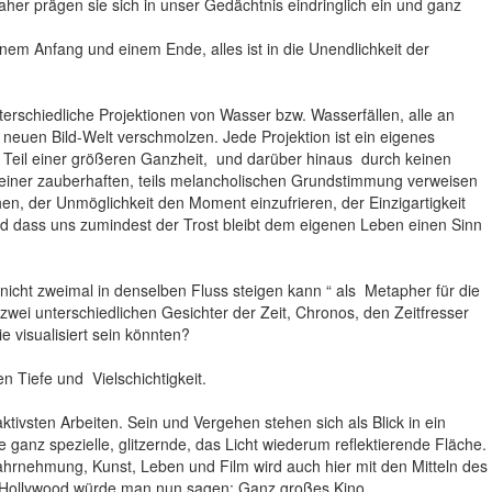
r prägen sie sich in unser Gedächtnis eindringlich ein und ganz
em Anfang und einem Ende, alles ist in die Unendlichkeit der
terschiedliche Projektionen von Wasser bzw. Wasserfällen, alle an
neuen Bild-Welt verschmolzen. Jede Projektion ist ein eigenes
 Teil einer größeren Ganzheit, und darüber hinaus durch keinen
n einer zauberhaften, teils melancholischen Grundstimmung verweisen
hen, der Unmöglichkeit den Moment einzufrieren, der Einzigartigkeit
 dass uns zumindest der Trost bleibt dem eigenen Leben einen Sinn
 nicht zweimal in denselben Fluss steigen kann “ als Metapher für die
zwei unterschiedlichen Gesichter der Zeit, Chronos, den Zeitfresser
e visualisiert sein könnten?
n Tiefe und Vielschichtigkeit.
ivsten Arbeiten. Sein und Vergehen stehen sich als Blick in ein
 ganz spezielle, glitzernde, das Licht wiederum reflektierende Fläche.
ahrnehmung, Kunst, Leben und Film wird auch hier mit den Mitteln des
 In Hollywood würde man nun sagen: Ganz großes Kino.