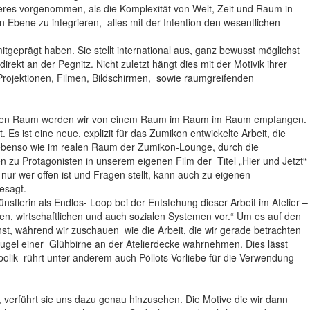
geres vorgenommen, als die Komplexität von Welt, Zeit und Raum in
en Ebene zu integrieren, alles mit der Intention den wesentlichen
itgeprägt haben. Sie stellt international aus, ganz bewusst möglichst
kt an der Pegnitz. Nicht zuletzt hängt dies mit der Motivik ihrer
, Projektionen, Filmen, Bildschirmen, sowie raumgreifenden
m ersten Raum werden wir von einem Raum im Raum im Raum empfangen.
 ist eine neue, explizit für das Zumikon entwickelte Arbeit, die
h ebenso wie im realen Raum der Zumikon-Lounge, durch die
 zu Protagonisten in unserem eigenen Film der Titel „Hier und Jetzt“
 nur wer offen ist und Fragen stellt, kann auch zu eigenen
gesagt.
stlerin als Endlos- Loop bei der Entstehung dieser Arbeit im Atelier –
en, wirtschaftlichen und auch sozialen Systemen vor.“ Um es auf den
st, während wir zuschauen wie die Arbeit, die wir gerade betrachten
bkugel einer Glühbirne an der Atelierdecke wahrnehmen. Dies lässt
bolik rührt unter anderem auch Pöllots Vorliebe für die Verwendung
 verführt sie uns dazu genau hinzusehen. Die Motive die wir dann