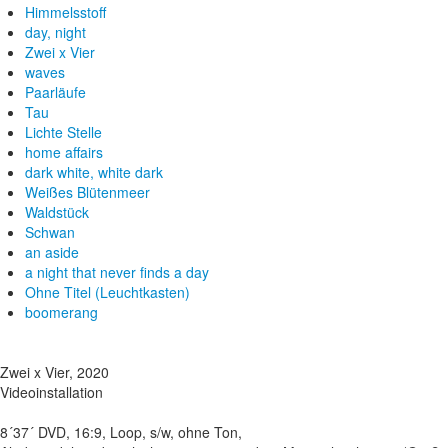
Himmelsstoff
day, night
Zwei x Vier
waves
Paarläufe
Tau
Lichte Stelle
home affairs
dark white, white dark
Weißes Blütenmeer
Waldstück
Schwan
an aside
a night that never finds a day
Ohne Titel (Leuchtkasten)
boomerang
Zwei x Vier, 2020
Videoinstallation
8´37´ DVD, 16:9, Loop, s/w, ohne Ton,