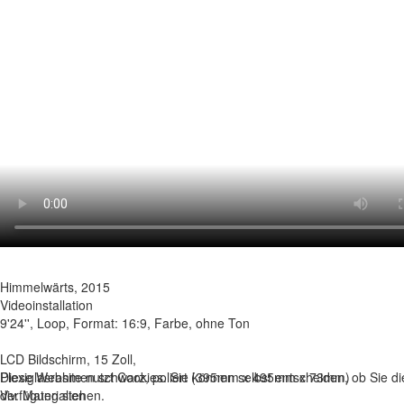
Himmelwärts, 2015
Videoinstallation
9'24'', Loop, Format: 16:9, Farbe, ohne Ton
LCD Bildschirm, 15 Zoll,
Plexiglasrahmen schwarz, poliert (395mm x 495mm x 73mm)
Diese Website nutzt Cookies. Sie können selbst entscheiden, ob Sie di
div. Materialien
Verfügung stehen.