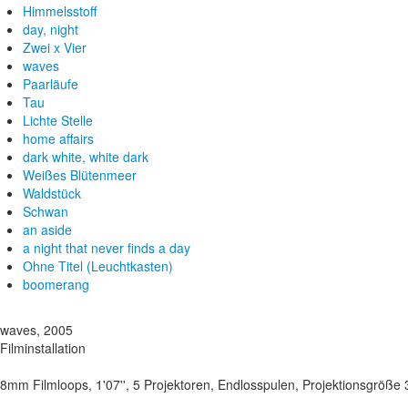
Himmelsstoff
day, night
Zwei x Vier
waves
Paarläufe
Tau
Lichte Stelle
home affairs
dark white, white dark
Weißes Blütenmeer
Waldstück
Schwan
an aside
a night that never finds a day
Ohne Titel (Leuchtkasten)
boomerang
waves, 2005
Filminstallation
8mm Filmloops, 1'07'', 5 Projektoren, Endlosspulen, Projektionsgröße