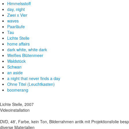
Himmelsstoff
day, night
Zwei x Vier
waves
Paarläufe
Tau
Lichte Stelle
home affairs
dark white, white dark
Weißes Blütenmeer
Waldstück
Schwan
an aside
a night that never finds a day
Ohne Titel (Leuchtkasten)
boomerang
Lichte Stelle, 2007
Videoinstallation
DVD, 48', Farbe, kein Ton, Bilderrahmen antik mit Projektionsfolie bes
diverse Materialien