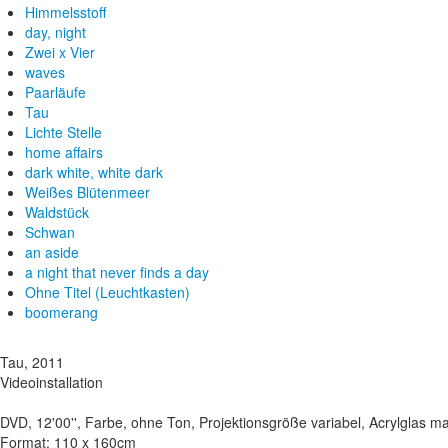
Himmelsstoff
day, night
Zwei x Vier
waves
Paarläufe
Tau
Lichte Stelle
home affairs
dark white, white dark
Weißes Blütenmeer
Waldstück
Schwan
an aside
a night that never finds a day
Ohne Titel (Leuchtkasten)
boomerang
Tau, 2011
Videoinstallation
DVD, 12'00'', Farbe, ohne Ton, Projektionsgröße variabel, Acrylglas mat
Format: 110 x 160cm